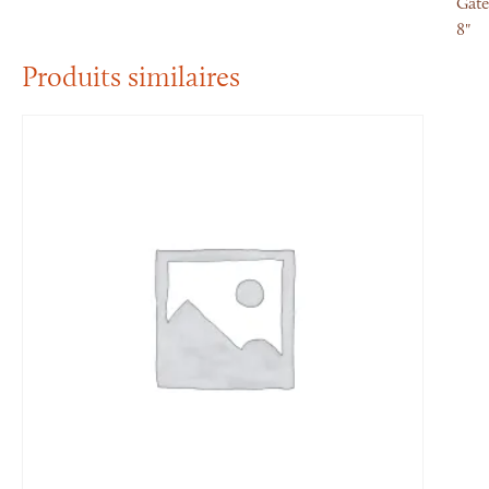
Gât
8"
Produits similaires