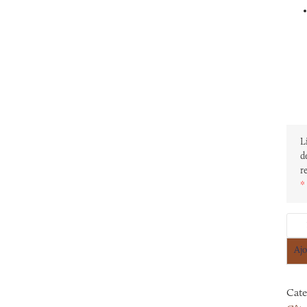
L
d
r
*
Ajo
Cate