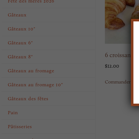
Fête des mères 2026
Gâteaux
Gâteaux 10"
Gâteaux 6"
6 croissants 
Gâteaux 8"
$
12.00
Gâteaux au fromage
Commander mai
Gâteaux au fromage 10"
Gâteaux des fêtes
Pain
Pâtisseries