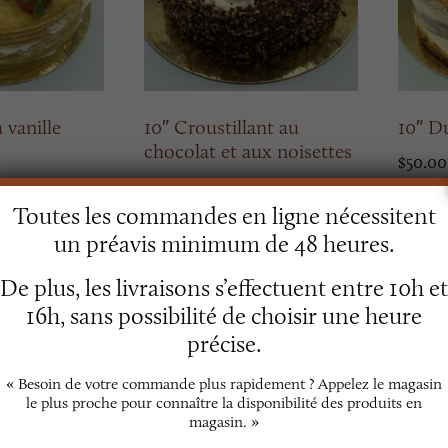
 vanille
10″ Croustillant au
10″ D
chocolat et aux noisettes
$
50.00
$
50.00
Toutes les commandes en ligne nécessitent
ntenant
Comman
Commander maintenant
un préavis minimum de 48 heures.
De plus, les livraisons s’effectuent entre 10h et
16h, sans possibilité de choisir une heure
précise.
« Besoin de votre commande plus rapidement ? Appelez le magasin
le plus proche pour connaître la disponibilité des produits en
magasin. »