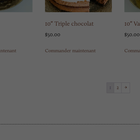
10″ Triple chocolat
10″ Va
$
50.00
$
50.00
ntenant
Commander maintenant
Comman
1
2
→