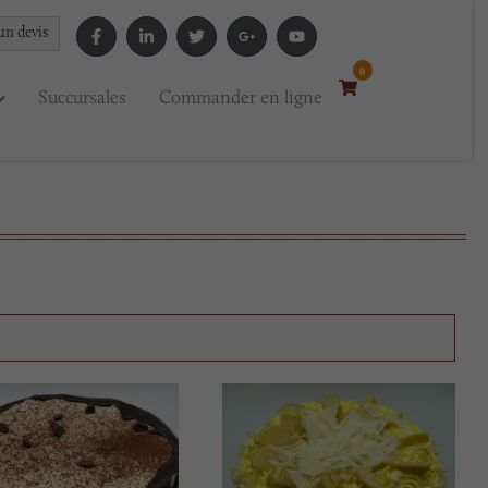
un devis
0
Succursales
Commander en ligne