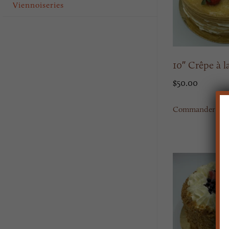
Viennoiseries
10″ Crêpe à la
$
50.00
Commander mai