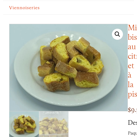
Viennoiseries
Mi
bis
au
ci
et
à
la
pi
$
9
Des
Paqu