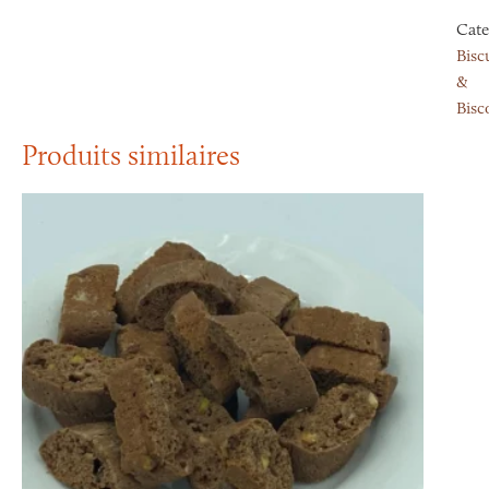
Cate
Bisc
&
Bisco
Produits similaires