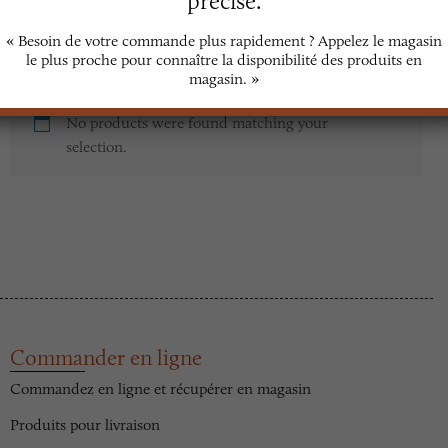
précise.
Pizza Froide
« Besoin de votre commande plus rapidement ? Appelez le magasin
le plus proche pour connaître la disponibilité des produits en
Viennoiseries
magasin. »
No products were found matching your
selection.
Commander en ligne
Commandez en ligne et récupérer en magasin
Produits pour livraison