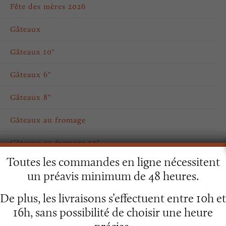
Fête des mères 2026
Gâteaux
Gâteaux 10"
Gâteaux 6"
Gâteaux 8"
Gâteaux au fromage
Gâteaux au fromage 10"
Toutes les commandes en ligne nécessitent
Gâteaux des fêtes
un préavis minimum de 48 heures.
Pain
De plus, les livraisons s’effectuent entre 10h et
16h, sans possibilité de choisir une heure
Pâtisseries